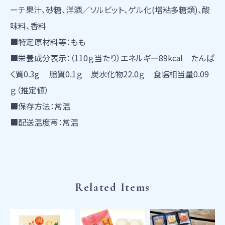
ーチ果汁、砂糖、洋酒／ソルビット、ゲル化(増粘多糖類)、酸
味料、香料
■特定原材料等：もも
■栄養成分表示：（110ｇ当たり）エネルギー89kcal たんぱ
く質0.3g 脂質0.1ｇ 炭水化物22.0ｇ 食塩相当量0.09
ｇ（推定値）
■保存方法：常温
■配送温度帯：常温
Related Items